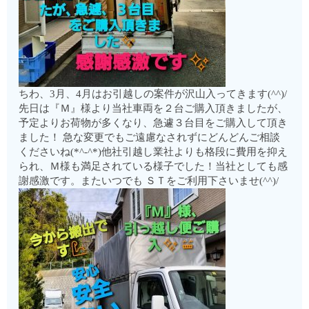
ちわ、3月、4月はお引越しの案件が沢山入ってきます(^^)/
先日は『Ｍ』様より当社車両を２台ご購入頂きましたが、
予定よりお荷物が多くなり、急遽３台目をご購入して頂き
ました！ 急な変更でもご遠慮なされずにどんどんご相談
くださいね(*^-^*)他社引越し業社よりも格段に費用を抑え
られ、Ｍ様も満足されている様子でした！当社としても感
謝感激です。またいつでも ＳＴをご利用下さいませ(^^)/